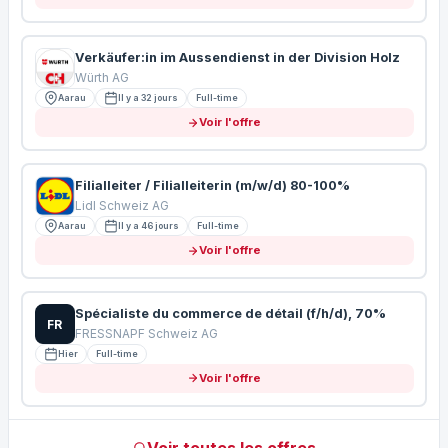
Verkäufer:in im Aussendienst in der Division Holz
Würth AG
Aarau
Il y a 32 jours
Full-time
Voir l'offre
Filialleiter / Filialleiterin (m/w/d) 80-100%
Lidl Schweiz AG
Aarau
Il y a 46 jours
Full-time
Voir l'offre
Spécialiste du commerce de détail (f/h/d), 70%
FR
FRESSNAPF Schweiz AG
Hier
Full-time
Voir l'offre
Voir toutes les offres