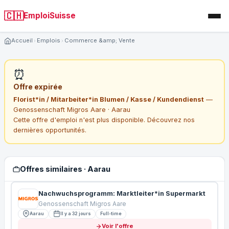
🇨🇭
EmploiSuisse
Accueil
Emplois
Commerce &amp; Vente
⏰
Offre expirée
Florist*in / Mitarbeiter*in Blumen / Kasse / Kundendienst
—
Genossenschaft Migros Aare · Aarau
Cette offre d'emploi n'est plus disponible. Découvrez nos
dernières opportunités.
Offres similaires · Aarau
Nachwuchsprogramm: Marktleiter*in Supermarkt
Genossenschaft Migros Aare
Aarau
Il y a 32 jours
Full-time
Voir l'offre