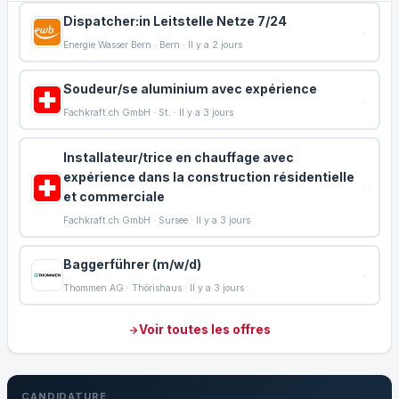
Dispatcher:in Leitstelle Netze 7/24
Energie Wasser Bern · Bern · Il y a 2 jours
Soudeur/se aluminium avec expérience
Fachkraft.ch GmbH · St. · Il y a 3 jours
Installateur/trice en chauffage avec
expérience dans la construction résidentielle
et commerciale
Fachkraft.ch GmbH · Sursee · Il y a 3 jours
Baggerführer (m/w/d)
Thommen AG · Thörishaus · Il y a 3 jours
Voir toutes les offres
CANDIDATURE