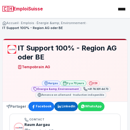
🇨🇭
EmploiSuisse
Accueil
Emplois
Énergie &amp; Environnement
IT Support 100% - Region AG oder BE
IT Support 100% - Region AG
oder BE
Tempobrain AG
Aargau
Il y a 70 jours
CDI
Énergie &amp; Environnement
+41 76 301 44 73
Annonce en allemand · traduction indisponible
Partager :
Facebook
LinkedIn
WhatsApp
CONTACT
Raum Aargau