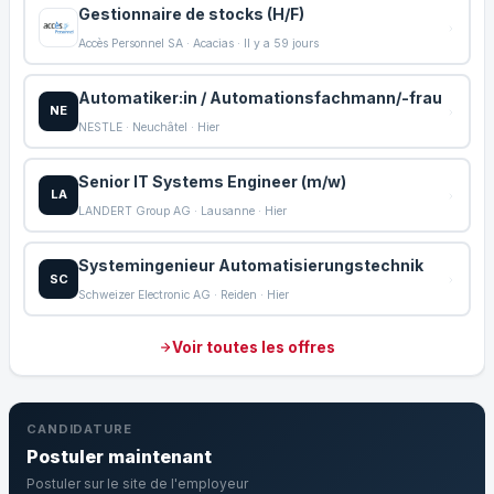
Gestionnaire de stocks (H/F)
Accès Personnel SA · Acacias · Il y a 59 jours
Automatiker:in / Automationsfachmann/-frau
NE
NESTLE · Neuchâtel · Hier
Senior IT Systems Engineer (m/w)
LA
LANDERT Group AG · Lausanne · Hier
Systemingenieur Automatisierungstechnik
SC
Schweizer Electronic AG · Reiden · Hier
Voir toutes les offres
CANDIDATURE
Postuler maintenant
Postuler sur le site de l'employeur