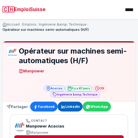
🇨🇭
EmploiSuisse
Accueil
Emplois
Ingénierie &amp; Technique
Opérateur sur machines semi-automatiques (H/F)
Opérateur sur machines semi-
automatiques (H/F)
Manpower
Acacias
Il y a 67 jours
CDI
Ingénierie &amp; Technique
Partager :
Facebook
LinkedIn
WhatsApp
CONTACT
Manpower Acacias
Manpower