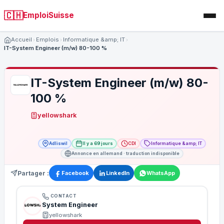
🇨🇭
EmploiSuisse
Accueil
Emplois
Informatique &amp; IT
IT-System Engineer (m/w) 80-100 %
IT-System Engineer (m/w) 80-
100 %
yellowshark
Adliswil
Il y a 69 jours
CDI
Informatique &amp; IT
Annonce en allemand · traduction indisponible
Partager :
Facebook
LinkedIn
WhatsApp
CONTACT
System Engineer
yellowshark