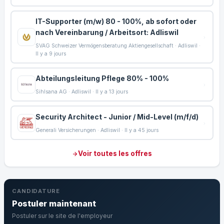
IT-Supporter (m/w) 80 - 100%, ab sofort oder
nach Vereinbarung / Arbeitsort: Adliswil
SVAG Schweizer Vermögensberatung Aktiengesellschaft · Adliswil ·
Il y a 9 jours
Abteilungsleitung Pflege 80% - 100%
Sihlsana AG · Adliswil · Il y a 13 jours
Security Architect - Junior / Mid-Level (m/f/d)
Generali Versicherungen · Adliswil · Il y a 45 jours
Voir toutes les offres
CANDIDATURE
Postuler maintenant
Postuler sur le site de l'employeur