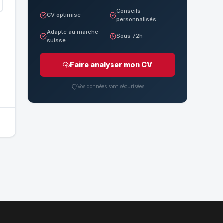
Conseils
CV optimisé
personnalisés
Adapté au marché
Sous 72h
suisse
Faire analyser mon CV
Vos données sont sécurisées