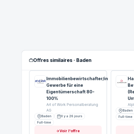
Offres similaires · Baden
Immobilienbewirtschafter/in
Ha
Gewerbe für eine
Be
Eigentümerschaft 80-
(R
100%
Um
Art of Work Personalberatung
Alp
AG
Baden
Baden
Il y a 26 jours
Full-time
Full-time
Voir l'offre