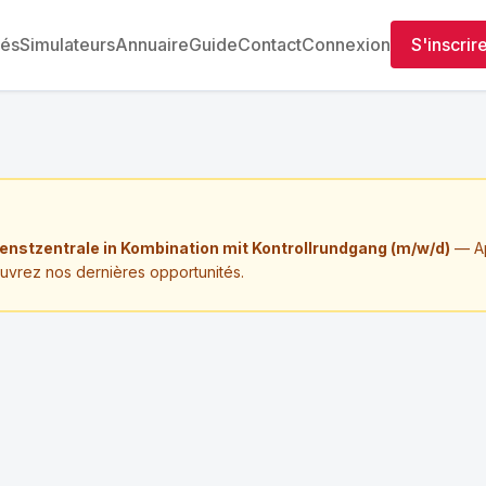
tés
Simulateurs
Annuaire
Guide
Contact
Connexion
S'inscrir
ienstzentrale in Kombination mit Kontrollrundgang (m/w/d)
— Ap
ouvrez nos dernières opportunités.