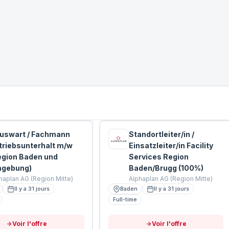
uswart / Fachmann
Standortleiter/in /
triebsunterhalt m/w
Einsatzleiter/in Facility
egion Baden und
Services Region
gebung)
Baden/Brugg (100%)
haplan AG (Region Mitte)
Alphaplan AG (Region Mitte)
Il y a 31 jours
Baden
Il y a 31 jours
Full-time
Voir l'offre
Voir l'offre