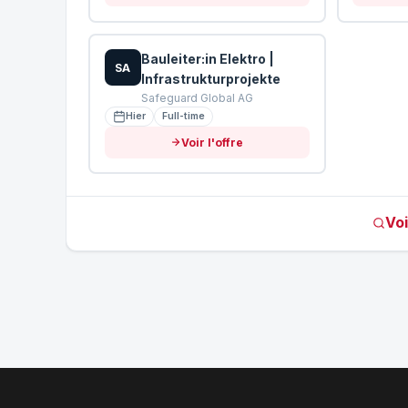
Bauleiter:in Elektro |
SA
Infrastrukturprojekte
Safeguard Global AG
Hier
Full-time
Voir l'offre
Voi