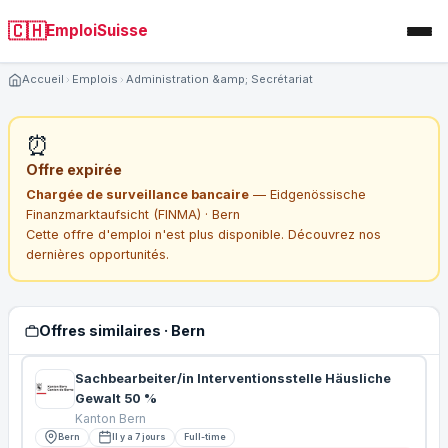
🇨🇭
EmploiSuisse
Accueil
Emplois
Administration &amp; Secrétariat
⏰
Offre expirée
Chargée de surveillance bancaire
— Eidgenössische
Finanzmarktaufsicht (FINMA) · Bern
Cette offre d'emploi n'est plus disponible. Découvrez nos
dernières opportunités.
Offres similaires · Bern
Sachbearbeiter/in Interventionsstelle Häusliche
Gewalt 50 %
Kanton Bern
Bern
Il y a 7 jours
Full-time