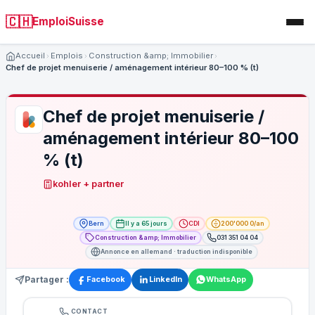
🇨🇭
EmploiSuisse
Accueil
Emplois
Construction &amp; Immobilier
Chef de projet menuiserie / aménagement intérieur 80–100 % (t)
Chef de projet menuiserie /
aménagement intérieur 80–100
% (t)
kohler + partner
Bern
Il y a 65 jours
CDI
200'000 0/an
Construction &amp; Immobilier
031 351 04 04
Annonce en allemand · traduction indisponible
Partager :
Facebook
LinkedIn
WhatsApp
CONTACT