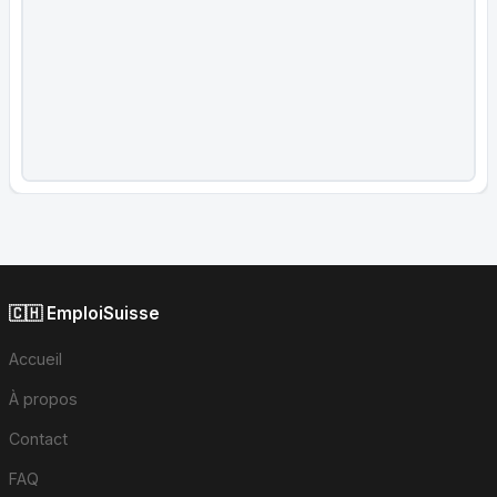
🇨🇭 EmploiSuisse
Accueil
À propos
Contact
FAQ