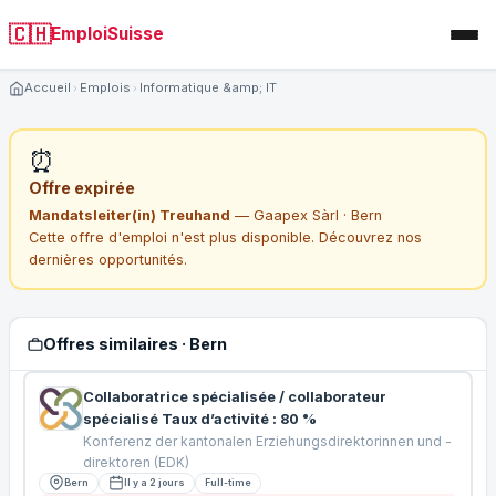
🇨🇭
EmploiSuisse
Accueil
Emplois
Informatique &amp; IT
⏰
Offre expirée
Mandatsleiter(in) Treuhand
— Gaapex Sàrl · Bern
Cette offre d'emploi n'est plus disponible. Découvrez nos
dernières opportunités.
Offres similaires · Bern
Collaboratrice spécialisée / collaborateur
spécialisé Taux d’activité : 80 %
Konferenz der kantonalen Erziehungsdirektorinnen und -
direktoren (EDK)
Bern
Il y a 2 jours
Full-time