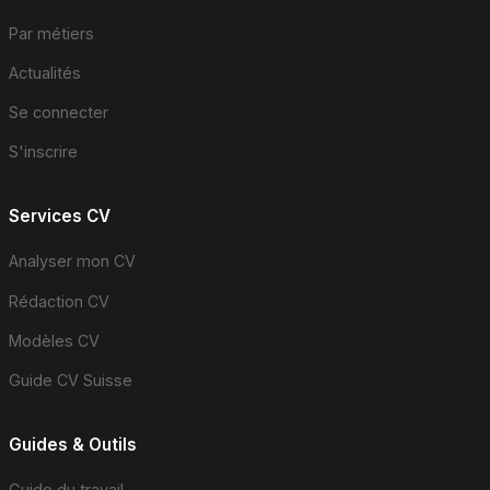
Par métiers
Actualités
Se connecter
S'inscrire
Services CV
Analyser mon CV
Rédaction CV
Modèles CV
Guide CV Suisse
Guides & Outils
Guide du travail