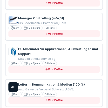
Voir l'offre
Manager Controlling (m/w/d)
Urs Ledermann & Partner AG, Bern
Bern
Il y a 2 jours
Full-time
Voir l'offre
IT-Allrounder*in Applikationen, Auswertungen und
Support
SBD.bibliotheksservice ag
Bern
Il y a 6 jours
Full-time
Voir l'offre
Leiter:in Kommunikation & Medien (100 %)
AU
Auto Gewerbe Verband Schweiz (AGVS)
Bern
Il y a 6 jours
Full-time
Voir l'offre