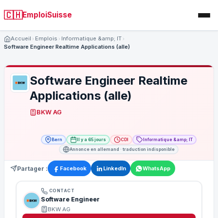
🇨🇭
EmploiSuisse
Accueil
Emplois
Informatique &amp; IT
Software Engineer Realtime Applications (alle)
Software Engineer Realtime
Applications (alle)
BKW AG
Bern
Il y a 65 jours
CDI
Informatique &amp; IT
Annonce en allemand · traduction indisponible
Partager :
Facebook
LinkedIn
WhatsApp
CONTACT
Software Engineer
BKW AG