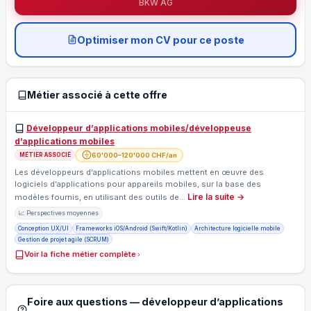
BKW AG
Optimiser mon CV pour ce poste
Métier associé à cette offre
Développeur d’applications mobiles/développeuse
d’applications mobiles
60'000–120'000 CHF/an
MÉTIER ASSOCIÉ
Les développeurs d’applications mobiles mettent en œuvre des
logiciels d’applications pour appareils mobiles, sur la base des
Lire la suite →
modèles fournis, en utilisant des outils de…
📈 Perspectives moyennes
Conception UX/UI
Frameworks iOS/Android (Swift/Kotlin)
Architecture logicielle mobile
Gestion de projet agile (SCRUM)
Voir la fiche métier complète
Foire aux questions — développeur d’applications