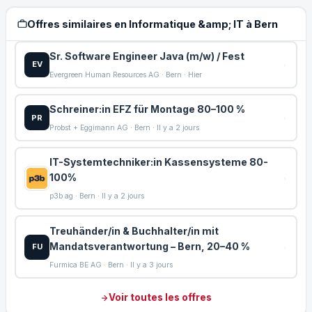
Offres similaires en Informatique &amp; IT à Bern
Sr. Software Engineer Java (m/w) / Fest
EV
Evergreen Human Resources AG · Bern · Hier
Schreiner:in EFZ für Montage 80–100 %
PR
Probst + Eggimann AG · Bern · Il y a 2 jours
IT-Systemtechniker:in Kassensysteme 80-
100%
p3b ag · Bern · Il y a 2 jours
Treuhänder/in & Buchhalter/in mit
Mandatsverantwortung – Bern, 20–40 %
FU
Furmica BE AG · Bern · Il y a 3 jours
Voir toutes les offres