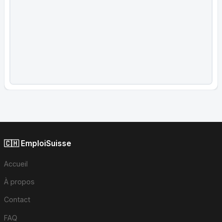
🇨🇭 EmploiSuisse
Accueil
À propos
Contact
FAQ