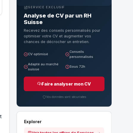
SERVICE EXCLUSIF
Analyse de CV par un RH
Suisse
Recevez des conseils personnalisés pour
optimiser votre CV et augmenter vos
chances de décrocher un entretien.
Conseils
CV optimisé
personnalisés
Adapté au marché
Sous 72h
suisse
Faire analyser mon CV
Vos données sont sécurisées
t
Explorer
Voir toutes les offres de Services Plus Energies SA