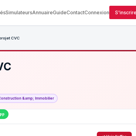
tés
Simulateurs
Annuaire
Guide
Contact
Connexion
S'inscrir
projet CVC
CVC
Construction &amp; Immobilier
pp