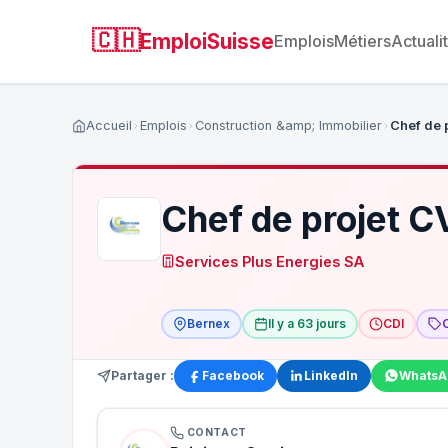
🇨🇭
EmploiSuisse
Emplois
Métiers
Actuali
Accueil
Emplois
Construction &amp; Immobilier
Chef de 
Chef de projet 
Services Plus Energies SA
Bernex
Il y a 63 jours
CDI
Partager :
Facebook
LinkedIn
WhatsA
CONTACT