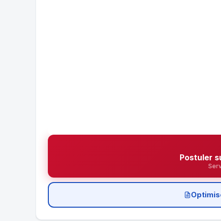
Postuler s
Serv
Optimis