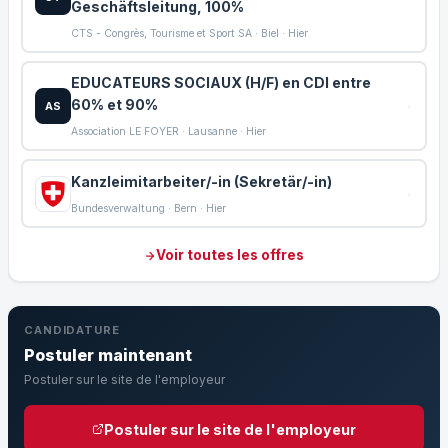
Geschäftsleitung, 100%
CTS - Congrès, Tourisme et Sport SA · Biel · Hier
EDUCATEURS SOCIAUX (H/F) en CDI entre
60% et 90%
AS
Association LE FOYER · Lausanne · Hier
Kanzleimitarbeiter/-in (Sekretär/-in)
Bundesverwaltung · Bern · Hier
Voir toutes les offres
CANDIDATURE
Postuler maintenant
Postuler sur le site de l'employeur
Postuler sur le site de l'employeur