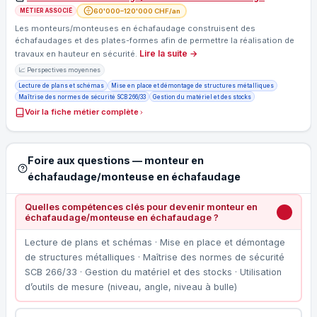
60'000–120'000 CHF/an
MÉTIER ASSOCIÉ
Les monteurs/monteuses en échafaudage construisent des
échafaudages et des plates-formes afin de permettre la réalisation de
Lire la suite →
travaux en hauteur en sécurité.
📈 Perspectives moyennes
Lecture de plans et schémas
Mise en place et démontage de structures métalliques
Maîtrise des normes de sécurité SCB 266/33
Gestion du matériel et des stocks
Voir la fiche métier complète
Foire aux questions — monteur en
échafaudage/monteuse en échafaudage
Quelles compétences clés pour devenir monteur en
échafaudage/monteuse en échafaudage ?
Lecture de plans et schémas · Mise en place et démontage
de structures métalliques · Maîtrise des normes de sécurité
SCB 266/33 · Gestion du matériel et des stocks · Utilisation
d’outils de mesure (niveau, angle, niveau à bulle)