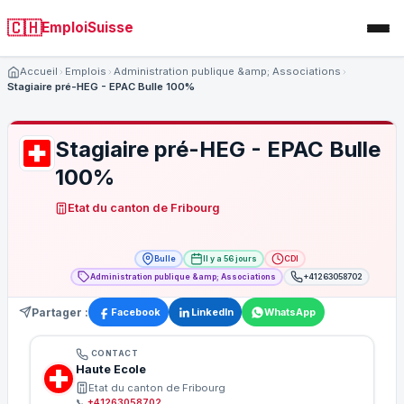
🇨🇭
EmploiSuisse
Accueil
Emplois
Administration publique &amp; Associations
Stagiaire pré-HEG - EPAC Bulle 100%
Stagiaire pré-HEG - EPAC Bulle
100%
Etat du canton de Fribourg
Bulle
Il y a 56 jours
CDI
Administration publique &amp; Associations
+41263058702
Partager :
Facebook
LinkedIn
WhatsApp
CONTACT
Haute Ecole
Etat du canton de Fribourg
📞
+41263058702