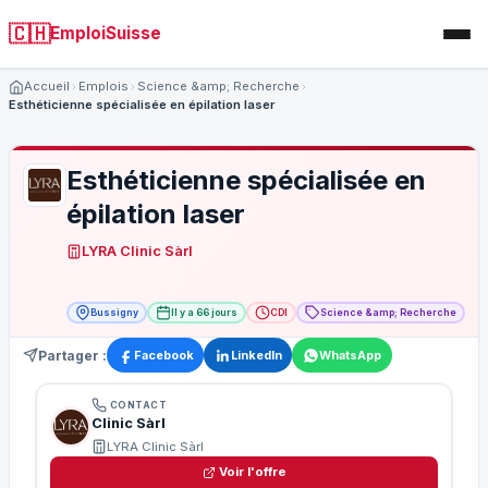
🇨🇭
EmploiSuisse
Accueil
Emplois
Science &amp; Recherche
Esthéticienne spécialisée en épilation laser
Esthéticienne spécialisée en
épilation laser
LYRA Clinic Sàrl
Bussigny
Il y a 66 jours
CDI
Science &amp; Recherche
Partager :
Facebook
LinkedIn
WhatsApp
CONTACT
Clinic Sàrl
LYRA Clinic Sàrl
Voir l'offre