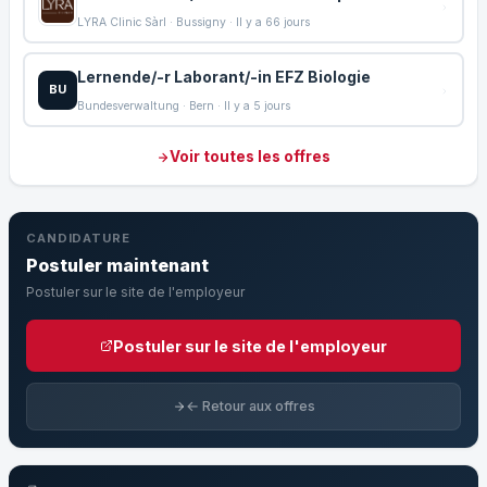
LYRA Clinic Sàrl · Bussigny · Il y a 66 jours
Lernende/-r Laborant/-in EFZ Biologie
BU
Bundesverwaltung · Bern · Il y a 5 jours
Voir toutes les offres
CANDIDATURE
Postuler maintenant
Postuler sur le site de l'employeur
Postuler sur le site de l'employeur
← Retour aux offres