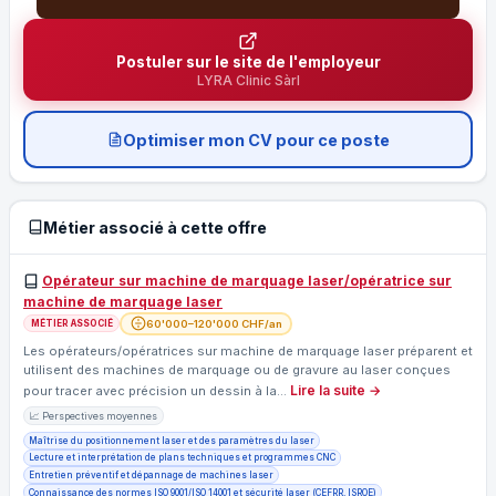
Postuler sur le site de l'employeur
LYRA Clinic Sàrl
Optimiser mon CV pour ce poste
Métier associé à cette offre
Opérateur sur machine de marquage laser/opératrice sur
machine de marquage laser
60'000–120'000 CHF/an
MÉTIER ASSOCIÉ
Les opérateurs/opératrices sur machine de marquage laser préparent et
utilisent des machines de marquage ou de gravure au laser conçues
Lire la suite →
pour tracer avec précision un dessin à la…
📈 Perspectives moyennes
Maîtrise du positionnement laser et des paramètres du laser
Lecture et interprétation de plans techniques et programmes CNC
Entretien préventif et dépannage de machines laser
Connaissance des normes ISO 9001/ISO 14001 et sécurité laser (CEFRR, ISROE)