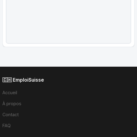
🇨🇭 EmploiSuisse
Accueil
À propos
Contact
FAQ