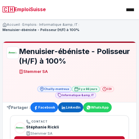
🇨🇭
EmploiSuisse
Accueil
Emplois
Informatique &amp; IT
Menuisier-ébéniste - Polisseur (H/F) à 100%
Menuisier-ébéniste - Polisseur
(H/F) à 100%
Stemmer SA
Chailly-montreux
Il y a 66 jours
CDI
Informatique &amp; IT
Partager :
Facebook
LinkedIn
WhatsApp
CONTACT
Stéphanie Rickli
Stemmer SA