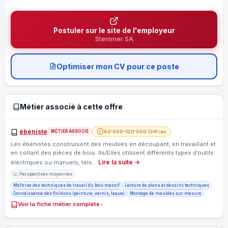
Postuler sur le site de l'employeur
Stemmer SA
Optimiser mon CV pour ce poste
Métier associé à cette offre
ébéniste
60'000–120'000 CHF/an
MÉTIER ASSOCIÉ
Les ébénistes construisent des meubles en découpant, en travaillant et
en collant des pièces de bois. Ils/Elles utilisent différents types d’outils
Lire la suite →
électriques ou manuels, tels…
📈 Perspectives moyennes
Maîtrise des techniques de travail du bois massif
Lecture de plans et dessins techniques
Connaissance des finitions (peinture, vernis, laque)
Montage de meubles sur mesure
Voir la fiche métier complète