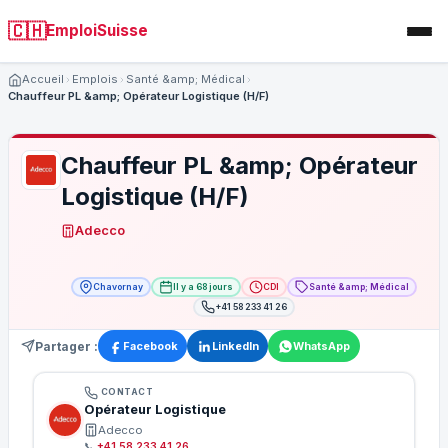
🇨🇭
EmploiSuisse
Accueil
Emplois
Santé &amp; Médical
Chauffeur PL &amp; Opérateur Logistique (H/F)
Chauffeur PL &amp; Opérateur
Logistique (H/F)
Adecco
Chavornay
Il y a 68 jours
CDI
Santé &amp; Médical
+41 58 233 41 26
Partager :
Facebook
LinkedIn
WhatsApp
CONTACT
Opérateur Logistique
Adecco
📞
+41 58 233 41 26