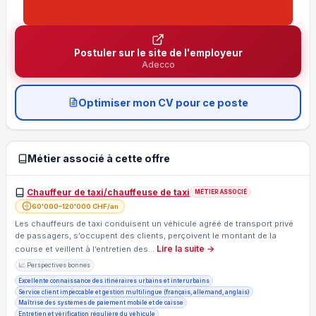
Postuler sur le site de l'employeur
Adecco
Optimiser mon CV pour ce poste
Métier associé à cette offre
Chauffeur de taxi/chauffeuse de taxi
MÉTIER ASSOCIÉ
60'000–120'000 CHF/an
Les chauffeurs de taxi conduisent un véhicule agréé de transport privé
de passagers, s’occupent des clients, perçoivent le montant de la
Lire la suite →
course et veillent à l’entretien des…
📈 Perspectives bonnes
Excellente connaissance des itinéraires urbains et interurbains
Service client impeccable et gestion multilingue (français, allemand, anglais)
Maîtrise des systèmes de paiement mobile et de caisse
Entretien et vérification régulière du véhicule