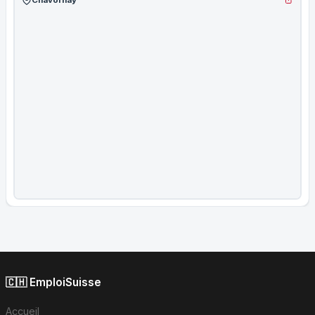
Chavornay
🇨🇭 EmploiSuisse
Accueil