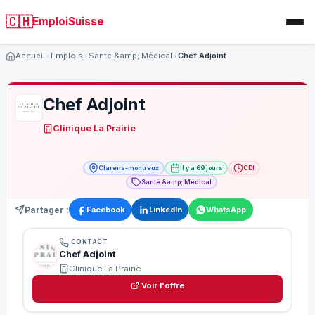
🇨🇭
EmploiSuisse
Accueil
Emplois
Santé &amp; Médical
Chef Adjoint
Chef Adjoint
Clinique La Prairie
Clarens-montreux
Il y a 69 jours
CDI
Santé &amp; Médical
Partager :
Facebook
LinkedIn
WhatsApp
CONTACT
Chef Adjoint
Clinique La Prairie
Voir l'offre