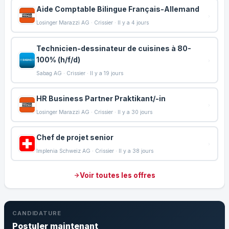
Aide Comptable Bilingue Français-Allemand
Losinger Marazzi AG · Crissier · Il y a 4 jours
Technicien-dessinateur de cuisines à 80-
100% (h/f/d)
Sabag AG · Crissier · Il y a 19 jours
HR Business Partner Praktikant/-in
Losinger Marazzi AG · Crissier · Il y a 30 jours
Chef de projet senior
Implenia Schweiz AG · Crissier · Il y a 38 jours
Voir toutes les offres
CANDIDATURE
Postuler maintenant