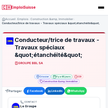
🇨🇭
EmploiSuisse
Accueil
Emplois
Construction &amp; Immobilier
Conducteur/trice de travaux - Travaux spéciaux &quot;étanchéité&quot;
Conducteur/trice de travaux -
Travaux spéciaux
&quot;étanchéité&quot;
GROUPE BBL SA
Crissier
Il y a 65 jours
CDI
Construction &amp; Immobilier
Partager :
Facebook
LinkedIn
WhatsApp
CONTACT
Le Groupe