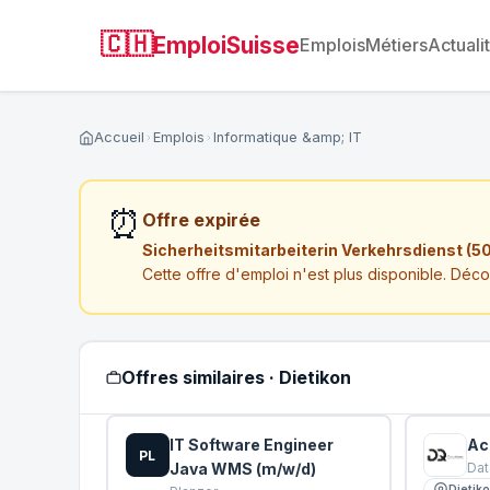
🇨🇭
EmploiSuisse
Emplois
Métiers
Actuali
Accueil
Emplois
Informatique &amp; IT
⏰
Offre expirée
Sicherheitsmitarbeiterin Verkehrsdienst (50
Cette offre d'emploi n'est plus disponible. Déc
Offres similaires · Dietikon
IT Software Engineer
Ac
PL
Java WMS (m/w/d)
Dat
Dietik