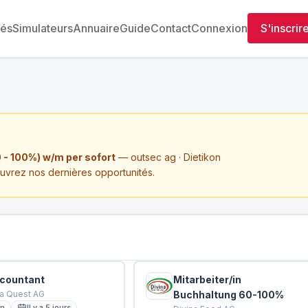
tés
Simulateurs
Annuaire
Guide
Contact
Connexion
S'inscrir
 - 100%) w/m per sofort
— outsec ag · Dietikon
ouvrez nos dernières opportunités.
countant
Mitarbeiter/in
a Quest AG
Buchhaltung 60-100%
on
Il y a 5 jours