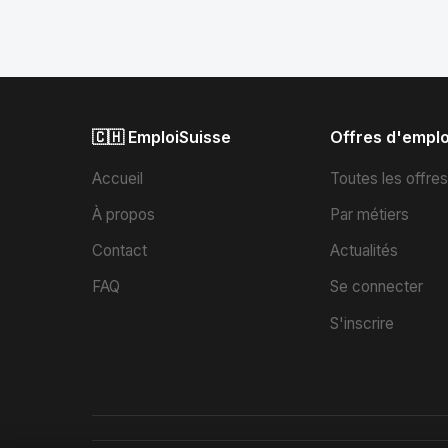
🇨🇭 EmploiSuisse
Offres d'emplo
Accueil
Toutes les offre
À propos
Par métiers
Contact
Actualités
FAQ
Se connecter
S'inscrire