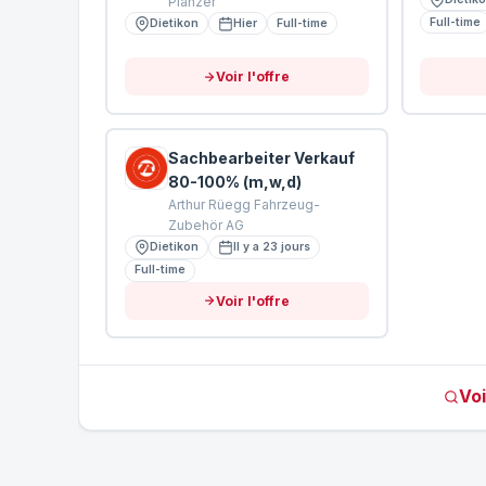
Planzer
Full-time
Dietikon
Hier
Full-time
Voir l'offre
Sachbearbeiter Verkauf
80-100% (m,w,d)
Arthur Rüegg Fahrzeug-
Zubehör AG
Dietikon
Il y a 23 jours
Full-time
Voir l'offre
Voi