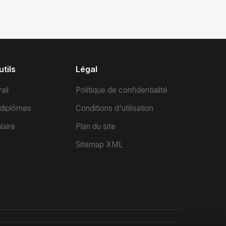
tils
Légal
ail
Politique de confidentialité
 diplômes
Conditions d'utilisation
laire
Plan du site
Sitemap XML