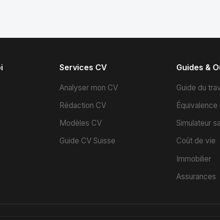
i
Services CV
Guides & Ou
s
Analyser mon CV
Guide du trav
Rédaction CV
Équivalence
Modèles CV
Simulateur sa
Guide CV Suisse
Coût de vie
Immobilier
Assurances