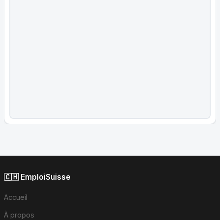
🇨🇭 EmploiSuisse
Accueil
À propos