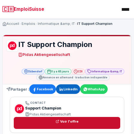
🇨🇭
EmploiSuisse
Accueil
Emplois
Informatique &amp; IT
IT Support Champion
IT Support Champion
Pidas Aktiengesellschaft
Dübendorf
Il y a 65 jours
CDI
Informatique &amp; IT
Annonce en allemand · traduction indisponible
Partager :
Facebook
LinkedIn
WhatsApp
CONTACT
Support Champion
Pidas Aktiengesellschaft
Voir l'offre