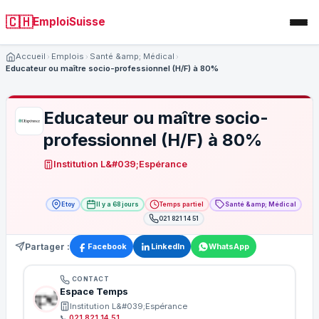
🇨🇭
EmploiSuisse
Accueil
Emplois
Santé &amp; Médical
Educateur ou maître socio-professionnel (H/F) à 80%
Educateur ou maître socio-
professionnel (H/F) à 80%
Institution L&#039;Espérance
Etoy
Il y a 68 jours
Temps partiel
Santé &amp; Médical
021 821 14 51
Partager :
Facebook
LinkedIn
WhatsApp
CONTACT
Espace Temps
Institution L&#039;Espérance
📞
021 821 14 51