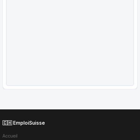
🇨🇭 EmploiSuisse
Accueil