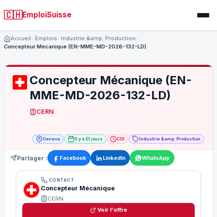
🇨🇭
EmploiSuisse
Accueil
Emplois
Industrie &amp; Production
Concepteur Mécanique (EN-MME-MD-2026-132-LD)
Concepteur Mécanique (EN-
MME-MD-2026-132-LD)
CERN
Geneva
Il y a 51 jours
CDI
Industrie &amp; Production
Partager :
Facebook
LinkedIn
WhatsApp
CONTACT
Concepteur Mécanique
CERN
Voir l'offre