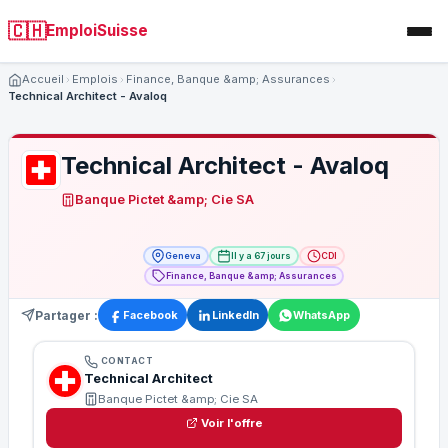
🇨🇭
EmploiSuisse
Accueil
Emplois
Finance, Banque &amp; Assurances
Technical Architect - Avaloq
Technical Architect - Avaloq
Banque Pictet &amp; Cie SA
Geneva
Il y a 67 jours
CDI
Finance, Banque &amp; Assurances
Partager :
Facebook
LinkedIn
WhatsApp
CONTACT
Technical Architect
Banque Pictet &amp; Cie SA
Voir l'offre