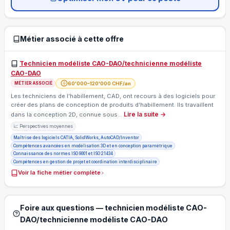
Métier associé à cette offre
Technicien modéliste CAO-DAO/technicienne modéliste
CAO-DAO
60'000–120'000 CHF/an
MÉTIER ASSOCIÉ
Les techniciens de l’habillement, CAD, ont recours à des logiciels pour
créer des plans de conception de produits d’habillement. Ils travaillent
Lire la suite →
dans la conception 2D, connue sous…
📈 Perspectives moyennes
Maîtrise des logiciels CATIA, SolidWorks, AutoCAD/Inventor
Compétences avancées en modélisation 3D et en conception paramétrique
Connaissance des normes ISO 9001 et ISO 21434
Compétences en gestion de projet et coordination interdisciplinaire
Voir la fiche métier complète
Foire aux questions — technicien modéliste CAO-
DAO/technicienne modéliste CAO-DAO