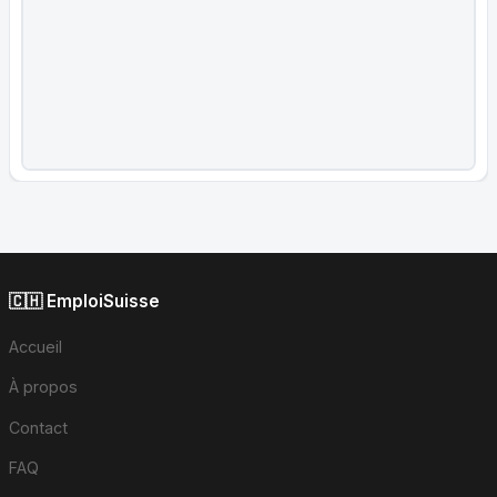
🇨🇭 EmploiSuisse
Accueil
À propos
Contact
FAQ