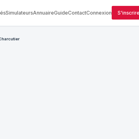
tés
Simulateurs
Annuaire
Guide
Contact
Connexion
S'inscrir
Charcutier