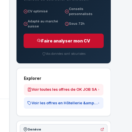
Conseils
CV optimisé
personnalisés
Adapté au marché
Sous 72h
suisse
Faire analyser mon CV
Vos données sont sécurisées
Explorer
Voir toutes les offres de OK JOB SA
Voir les offres en Hôtellerie &amp; Restauration
Genève