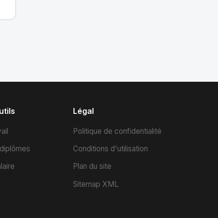
tils
Légal
ail
Politique de confidentialité
 diplômes
Conditions d'utilisation
laire
Plan du site
Sitemap XML