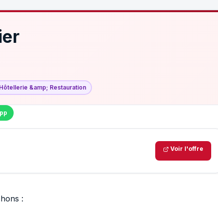
ier
Hôtellerie &amp; Restauration
pp
Voir l'offre
chons :