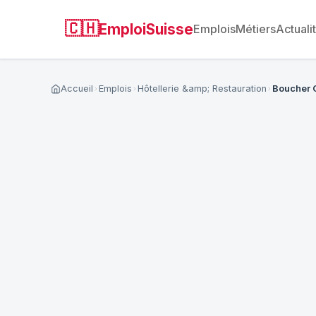
🇨🇭
EmploiSuisse
Emplois
Métiers
Actuali
Accueil
Emplois
Hôtellerie &amp; Restauration
Boucher 