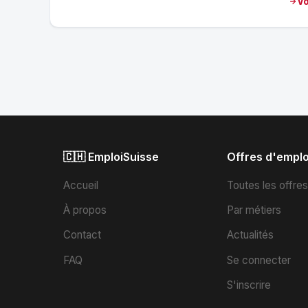
Vo
🇨🇭 EmploiSuisse
Offres d'emplo
Accueil
Toutes les offre
À propos
Par métiers
Contact
Actualités
FAQ
Se connecter
S'inscrire