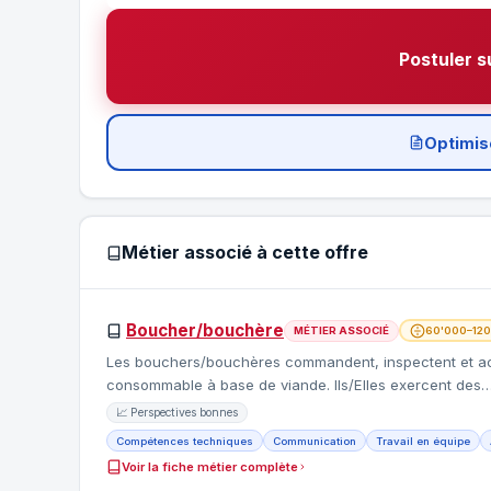
Postuler s
Optimis
Métier associé à cette offre
Boucher/bouchère
MÉTIER ASSOCIÉ
60'000–120
Les bouchers/bouchères commandent, inspectent et achè
consommable à base de viande. Ils/Elles exercent des
📈 Perspectives bonnes
Compétences techniques
Communication
Travail en équipe
Voir la fiche métier complète