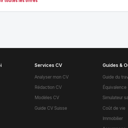
ir toutes les offres
i
Services CV
Guides & Ou
s
Analyser mon CV
Guide du trav
Rédaction CV
Équivalence
Modèles CV
Simulateur sa
Guide CV Suisse
Coût de vie
Immobilier