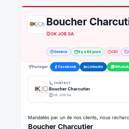
Boucher Charcut
OK JOB SA
Genève
Il y a 64 jours
CDI
Partager :
Facebook
LinkedIn
WhatsA
CONTACT
Boucher Charcutier
OK JOB SA
Mandatés par un de nos clients, nous recher
Boucher Charcutier