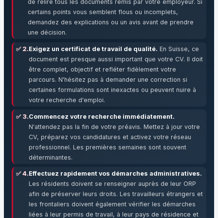
de relire tous les documents remis par votre employeur. Si
certains points vous semblent flous ou incomplets,
demandez des explications ou un avis avant de prendre
une décision.
✅ 2.
Exigez un certificat de travail de qualité.
En Suisse, ce
document est presque aussi important que votre CV. Il doit
être complet, objectif et refléter fidèlement votre
parcours. N'hésitez pas à demander une correction si
certaines formulations sont inexactes ou peuvent nuire à
votre recherche d'emploi.
✅ 3.
Commencez votre recherche immédiatement.
N'attendez pas la fin de votre préavis. Mettez à jour votre
CV, préparez vos candidatures et activez votre réseau
professionnel. Les premières semaines sont souvent
déterminantes.
✅ 4.
Effectuez rapidement vos démarches administratives.
Les résidents doivent se renseigner auprès de leur ORP
afin de préserver leurs droits. Les travailleurs étrangers et
les frontaliers doivent également vérifier les démarches
liées à leur permis de travail, à leur pays de résidence et