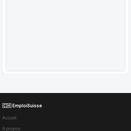
🇨🇭 EmploiSuisse
Accueil
À propos