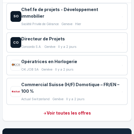
Chef.fe de projets - Développement
immobilier
SO
Société Privée de Gérance · Geneve · Hier
Directeur de Projets
CO
Concordo S.A. · Genève · Il y a 2 jours
Opératrices en Horlogerie
OK JOB SA · Genève · Il y a 2 jours
Commercial Suisse (H/F) Domotique – FR/EN –
100 %
Actual Switzerland · Genève · Il y a 2 jours
Voir toutes les offres