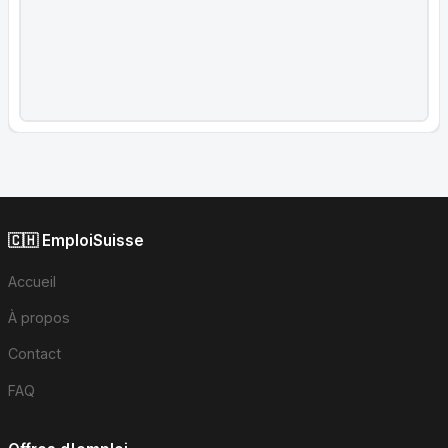
🇨🇭 EmploiSuisse
Accueil
À propos
Contact
FAQ