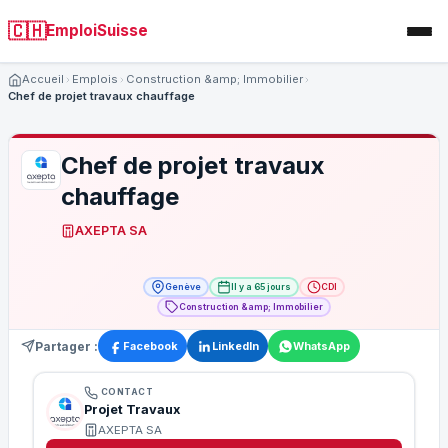
🇨🇭
EmploiSuisse
Accueil
Emplois
Construction &amp; Immobilier
Chef de projet travaux chauffage
Chef de projet travaux
chauffage
AXEPTA SA
Genève
Il y a 65 jours
CDI
Construction &amp; Immobilier
Partager :
Facebook
LinkedIn
WhatsApp
CONTACT
Projet Travaux
AXEPTA SA