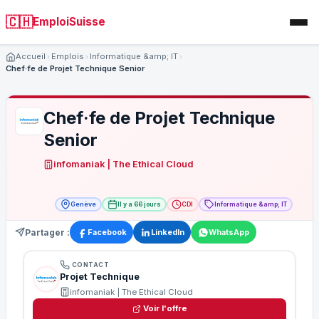
🇨🇭
EmploiSuisse
Accueil
Emplois
Informatique &amp; IT
Chef·fe de Projet Technique Senior
Chef·fe de Projet Technique
Senior
infomaniak | The Ethical Cloud
Genève
Il y a 66 jours
CDI
Informatique &amp; IT
Partager :
Facebook
LinkedIn
WhatsApp
CONTACT
Projet Technique
infomaniak | The Ethical Cloud
Voir l'offre