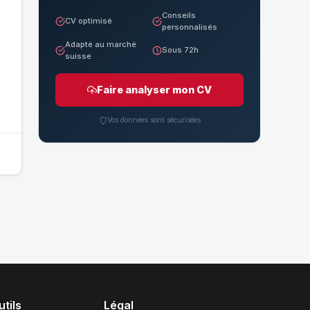
Conseils
CV optimisé
personnalisés
Adapté au marché
Sous 72h
suisse
Faire analyser mon CV
Vos données sont sécurisées
tils
Légal