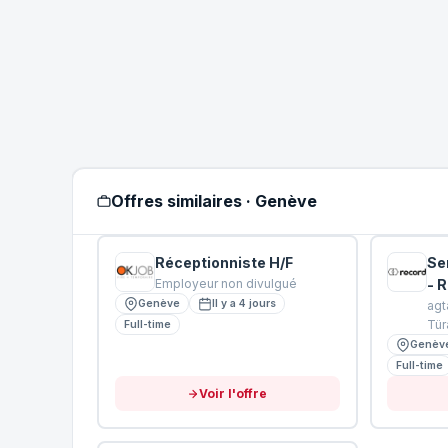
Offres similaires · Genève
Réceptionniste H/F
Se
Employeur non divulgué
- 
Genève
Il y a 4 jours
agt
Tür
Full-time
Genèv
Full-time
Voir l'offre