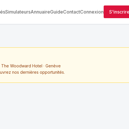
tés
Simulateurs
Annuaire
Guide
Contact
Connexion
S'inscrir
The Woodward Hotel · Genève
ouvrez nos dernières opportunités.