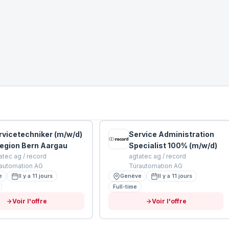
rvicetechniker (m/w/d)
Service Administration
Region Bern Aargau
Specialist 100% (m/w/d)
atec ag / record
agtatec ag / record
automation AG
Türautomation AG
e
Il y a 11 jours
Genève
Il y a 11 jours
Full-time
Voir l'offre
Voir l'offre