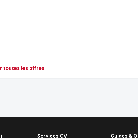
r toutes les offres
i
Services CV
Guides & Ou