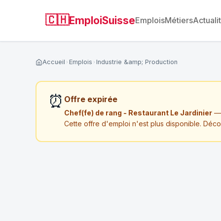
🇨🇭
EmploiSuisse
Emplois
Métiers
Actuali
Accueil
Emplois
Industrie &amp; Production
⏰
Offre expirée
Chef(fe) de rang - Restaurant Le Jardinier
— 
Cette offre d'emploi n'est plus disponible. Déc