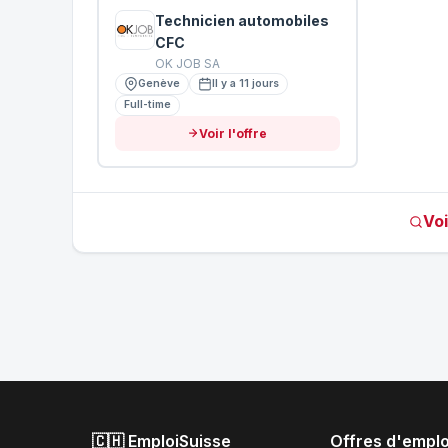
Technicien automobiles
CFC
OK JOB SA
Genève
Il y a 11 jours
Full-time
Voir l'offre
Voi
🇨🇭 EmploiSuisse
Offres d'emplo