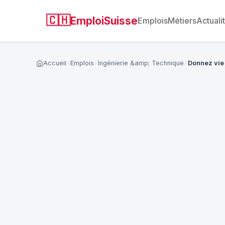
🇨🇭
EmploiSuisse
Emplois
Métiers
Actuali
Accueil
Emplois
Ingénierie &amp; Technique
Donnez vie 