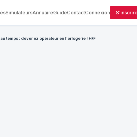
tés
Simulateurs
Annuaire
Guide
Contact
Connexion
S'inscrir
au temps : devenez opérateur en horlogerie ! H/F