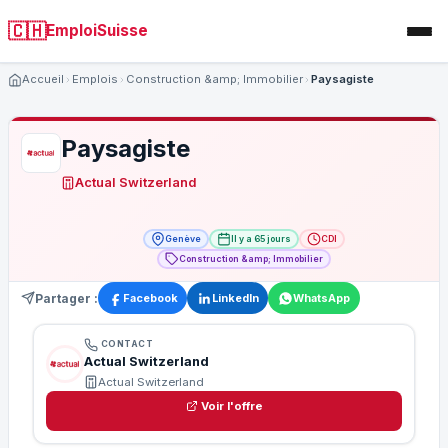
🇨🇭
EmploiSuisse
Accueil
Emplois
Construction &amp; Immobilier
Paysagiste
Paysagiste
Actual Switzerland
Genève
Il y a 65 jours
CDI
Construction &amp; Immobilier
Partager :
Facebook
LinkedIn
WhatsApp
CONTACT
Actual Switzerland
Actual Switzerland
Voir l'offre