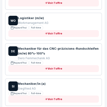
Voir l'offre
Logistiker (m/w)
WO
Workmanagement AG
Aujourd'hui
Full-time
Voir l'offre
Mechaniker für das CNC-präzisions-Rundschleifen
DE
(m/w) 80%-100%
Dero Feinmechanik AG
Aujourd'hui
Full-time
Voir l'offre
Mechaniker/in (a)
SI
Siegfried AG
Aujourd'hui
Full-time
Voir l'offre