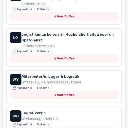
Stellentreff AG
Aujourd'hui
Full-time
Voir l'offre
Logistikmitarbeiter/-in Hochsicherheitstresor im
LO
Spätdienst
Loomis Schweiz AG
Aujourd'hui
Full-time
Voir l'offre
Mitarbeiter/in Lager & Logistik
WY
WYLER AG, Neigungsmesssysteme
Aujourd'hui
Full-time
Voir l'offre
Logistiker/in
WO
Workmanagement AG
Aujourd'hui
Full-time