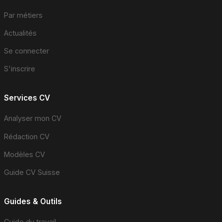
Par métiers
Actualités
Se connecter
S'inscrire
Services CV
Analyser mon CV
Rédaction CV
Modèles CV
Guide CV Suisse
Guides & Outils
Guide du travail