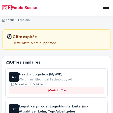
🇨🇭
EmploiSuisse
Accueil
Emplois
⏰
Offre expirée
Cette offre a été supprimée.
Offres similaires
Head of Logistics (M/W/D)
WE
Weidmann Electrical Technology AG
Aujourd'hui
Full-time
Voir l'offre
Logistiker/in oder Logistikmitarbeiter/in -
ST
Attraktiver Lohn, Top-Arbeitgeber