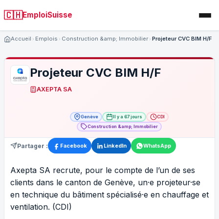
🇨🇭
EmploiSuisse
Accueil
Emplois
Construction &amp; Immobilier
Projeteur CVC BIM H/F
Projeteur CVC BIM H/F
AXEPTA SA
Genève
Il y a 67 jours
CDI
Construction &amp; Immobilier
Partager :
Facebook
LinkedIn
WhatsApp
Axepta SA recrute, pour le compte de l’un de ses
clients dans le canton de Genève, un·e projeteur·se
en technique du bâtiment spécialisé·e en chauffage et
ventilation. (CDI)