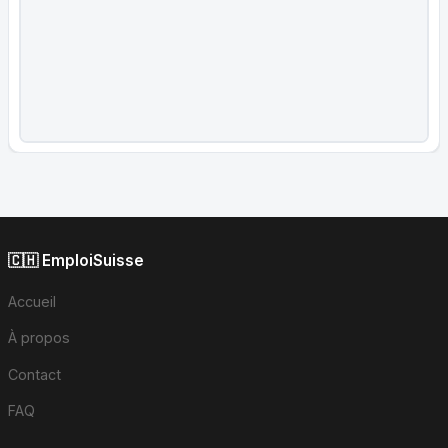
🇨🇭 EmploiSuisse
Accueil
À propos
Contact
FAQ