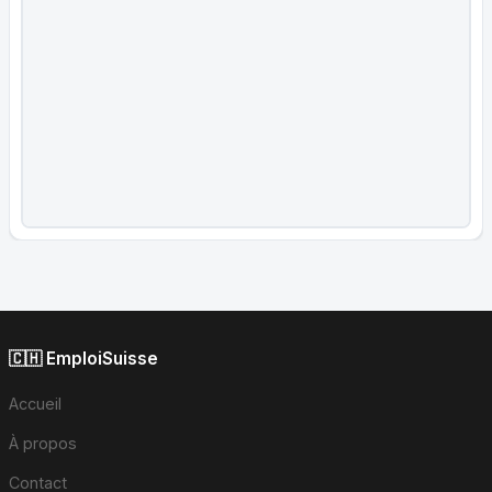
🇨🇭 EmploiSuisse
Accueil
À propos
Contact