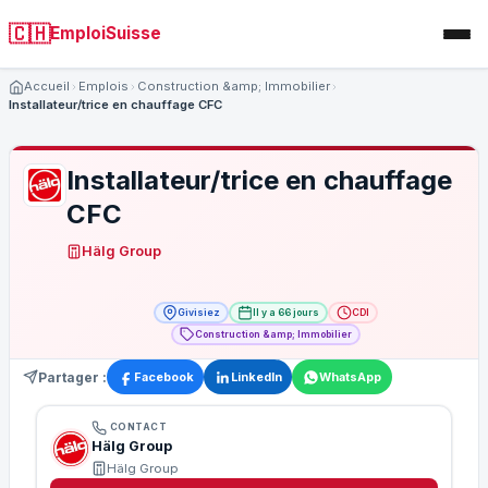
🇨🇭
EmploiSuisse
Accueil
Emplois
Construction &amp; Immobilier
Installateur/trice en chauffage CFC
Installateur/trice en chauffage
CFC
Hälg Group
Givisiez
Il y a 66 jours
CDI
Construction &amp; Immobilier
Partager :
Facebook
LinkedIn
WhatsApp
CONTACT
Hälg Group
Hälg Group