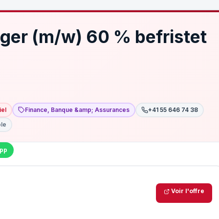
ger (m/w) 60 % befristet
iel
Finance, Banque &amp; Assurances
+41 55 646 74 38
ble
pp
Voir l'offre