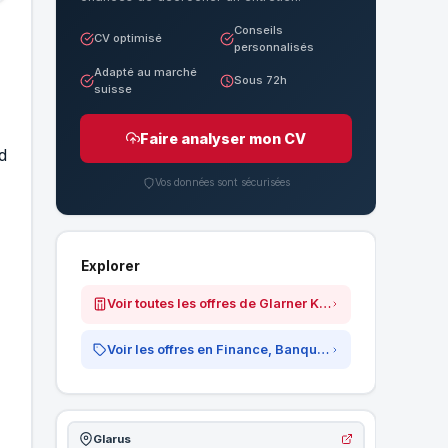
Conseils
CV optimisé
personnalisés
Adapté au marché
Sous 72h
suisse
Faire analyser mon CV
d
Vos données sont sécurisées
Explorer
Voir toutes les offres de Glarner Kantonalbank
Voir les offres en Finance, Banque &amp; Assurances
Glarus