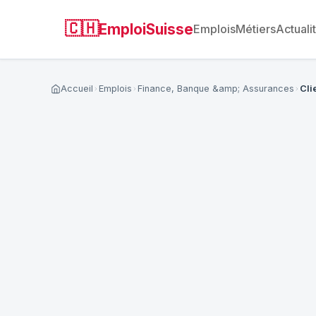
🇨🇭
EmploiSuisse
Emplois
Métiers
Actuali
Accueil
Emplois
Finance, Banque &amp; Assurances
Cli