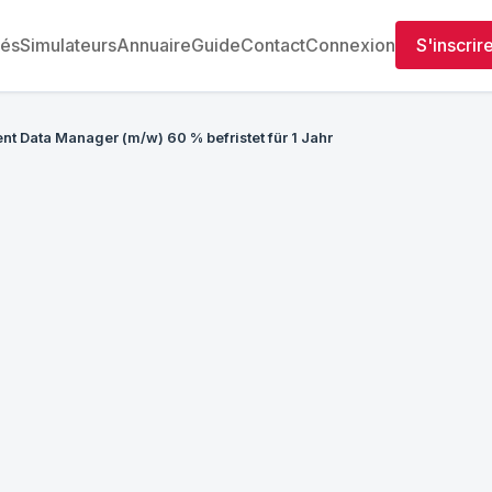
tés
Simulateurs
Annuaire
Guide
Contact
Connexion
S'inscrir
ent Data Manager (m/w) 60 % befristet für 1 Jahr