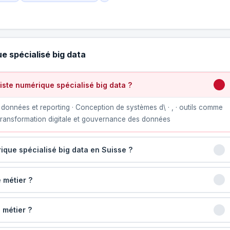
e spécialisé big data
ste numérique spécialisé big data ?
données et reporting · Conception de systèmes d\ · , · outils comme
transformation digitale et gouvernance des données
ique spécialisé big data en Suisse ?
 métier ?
 métier ?