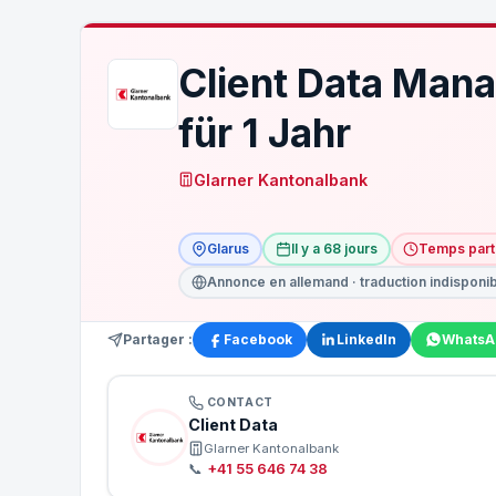
Client Data Mana
für 1 Jahr
Glarner Kantonalbank
Glarus
Il y a 68 jours
Temps part
Annonce en allemand · traduction indisponi
Partager :
Facebook
LinkedIn
WhatsA
CONTACT
Client Data
Glarner Kantonalbank
📞
+41 55 646 74 38