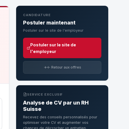
CANDIDATURE
Postuler maintenant
Postuler sur le site de l'employeur
Postuler sur le site de
l'employeur
← Retour aux offres
SERVICE EXCLUSIF
Analyse de CV par un RH
Suisse
Recevez des conseils personnalisés pour
optimiser votre CV et augmenter vos
chances de décrocher un entretien.