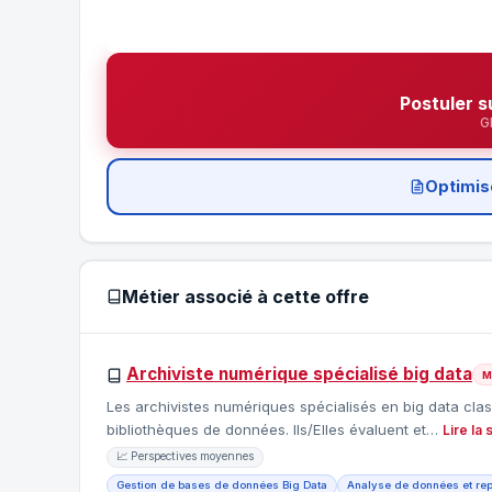
Postuler s
G
Optimis
Métier associé à cette offre
Archiviste numérique spécialisé big data
M
Les archivistes numériques spécialisés en big data cl
bibliothèques de données. Ils/Elles évaluent et…
Lire la 
📈 Perspectives moyennes
Gestion de bases de données Big Data
Analyse de données et rep