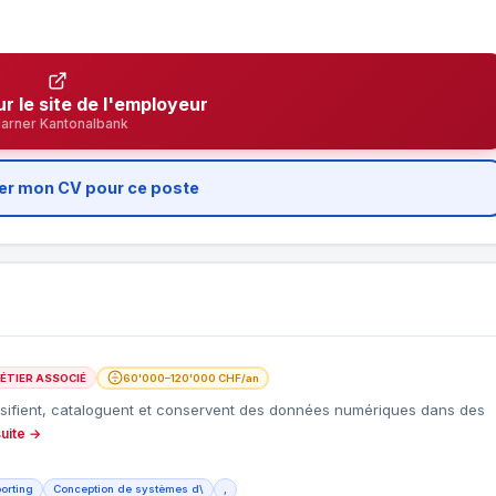
ur le site de l'employeur
larner Kantonalbank
er mon CV pour ce poste
ÉTIER ASSOCIÉ
60'000–120'000 CHF/an
assifient, cataloguent et conservent des données numériques dans des
suite →
orting
Conception de systèmes d\
,