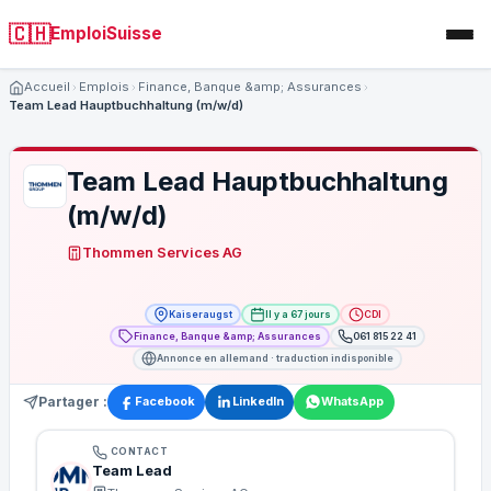
🇨🇭
EmploiSuisse
Accueil
Emplois
Finance, Banque &amp; Assurances
Team Lead Hauptbuchhaltung (m/w/d)
Team Lead Hauptbuchhaltung
(m/w/d)
Thommen Services AG
Kaiseraugst
Il y a 67 jours
CDI
Finance, Banque &amp; Assurances
061 815 22 41
Annonce en allemand · traduction indisponible
Partager :
Facebook
LinkedIn
WhatsApp
CONTACT
Team Lead