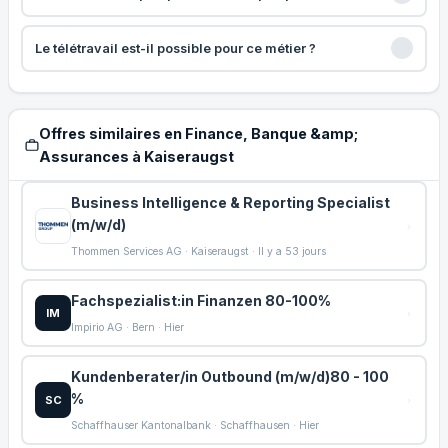
Le télétravail est-il possible pour ce métier ?
Offres similaires en Finance, Banque &amp;
Assurances à Kaiseraugst
Business Intelligence & Reporting Specialist
(m/w/d)
Thommen Services AG · Kaiseraugst · Il y a 53 jours
Fachspezialist:in Finanzen 80-100%
IM
Impirio AG · Bern · Hier
Kundenberater/in Outbound (m/w/d)80 - 100
%
SC
Schaffhauser Kantonalbank · Schaffhausen · Hier