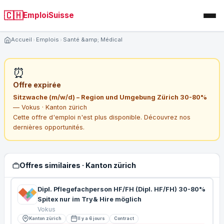
🇨🇭
EmploiSuisse
Accueil
Emplois
Santé &amp; Médical
⏰
Offre expirée
Sitzwache (m/w/d) – Region und Umgebung Zürich 30-80%
— Vokus · Kanton zürich
Cette offre d'emploi n'est plus disponible. Découvrez nos
dernières opportunités.
Offres similaires · Kanton zürich
Dipl. Pflegefachperson HF/FH (Dipl. HF/FH) 30-80%
Spitex nur im Try& Hire möglich
Vokus
Kanton zürich
Il y a 6 jours
Contract