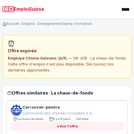
🇨🇭
EmploiSuisse
Accueil
Emplois
Enseignement &amp; Formation
⏰
Offre expirée
Employé Chimie Galvono. (h/f)
— OK JOB · La chaux-de-fonds
Cette offre d'emploi n'est plus disponible. Découvrez nos
dernières opportunités.
Offres similaires · La chaux-de-fonds
Carrossier-peintre
Carrosserie des Grandes Crosettes S.A.
La chaux-de-fonds
Il y a 31 jours
Full-time
Voir l'offre