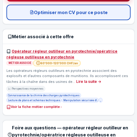
Optimiser mon CV pour ce poste
Métier associé à cette offre
Opérateur régleur outilleur en pyrotechnie/opératrice
régleuse outilleuse en pyrotechnie
60'000–120'000 CHF/an
MÉTIER ASSOCIÉ
Les opérateurs régleurs outilleurs en pyrotechnie associent des
explosifs et d’autres composants de munitions. Ils accomplissent ces
Lire la suite →
tâches à la chaîne dans des usines de…
📈 Perspectives moyennes
Connaissance de la chimie des charges pyrotechniques
Lecture de plans et schémas techniques
Manipulation sécurisée d\
,
Voir la fiche métier complète
Foire aux questions — opérateur régleur outilleur en
pyrotechnie/opératrice régleuse outilleuse en