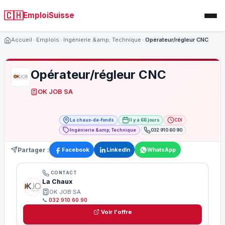
🇨🇭
EmploiSuisse
Accueil
Emplois
Ingénierie &amp; Technique
Opérateur/régleur CNC
Opérateur/régleur CNC
OK JOB SA
La chaux-de-fonds
Il y a 66 jours
CDI
Ingénierie &amp; Technique
032 910 60 90
Partager :
Facebook
LinkedIn
WhatsApp
CONTACT
La Chaux
OK JOB SA
📞
032 910 60 90
Voir l'offre