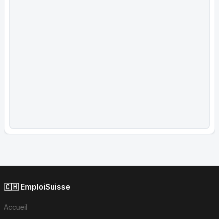
🇨🇭 EmploiSuisse
Accueil