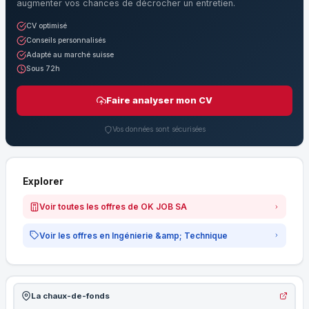
augmenter vos chances de décrocher un entretien.
CV optimisé
Conseils personnalisés
Adapté au marché suisse
Sous 72h
Faire analyser mon CV
Vos données sont sécurisées
Explorer
Voir toutes les offres de OK JOB SA
Voir les offres en Ingénierie &amp; Technique
La chaux-de-fonds