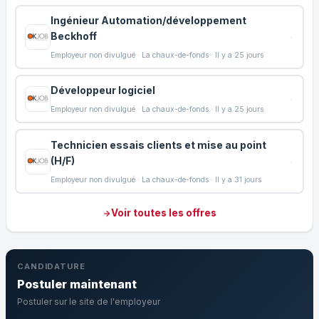
Ingénieur Automation/développement
Beckhoff
Employeur non divulgué · La chaux-de-fonds · Il y a 25 jours
Développeur logiciel
Employeur non divulgué · La chaux-de-fonds · Il y a 25 jours
Technicien essais clients et mise au point
(H/F)
Employeur non divulgué · La chaux-de-fonds · Il y a 31 jours
Voir toutes les offres
CANDIDATURE
Postuler maintenant
Postuler sur le site de l'employeur