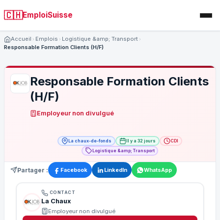
🇨🇭
EmploiSuisse
Accueil
Emplois
Logistique &amp; Transport
Responsable Formation Clients (H/F)
Responsable Formation Clients
(H/F)
Employeur non divulgué
La chaux-de-fonds
Il y a 32 jours
CDI
Logistique &amp; Transport
Partager :
Facebook
LinkedIn
WhatsApp
CONTACT
La Chaux
Employeur non divulgué