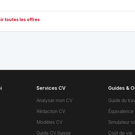
ir toutes les offres
i
Services CV
Guides & Ou
s
Analyser mon CV
Guide du trav
Rédaction CV
Équivalence
Modèles CV
Simulateur sa
Guide CV Suisse
Coût de vie