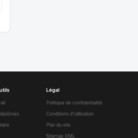
tils
Légal
ail
Politique de confidentialité
 diplômes
Conditions d'utilisation
laire
Plan du site
Sitemap XML