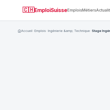
🇨🇭
EmploiSuisse
Emplois
Métiers
Actuali
Accueil
Emplois
Ingénierie &amp; Technique
Stage Ingén