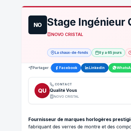
Stage Ingénieur 
NO
NOVO CRISTAL
La chaux-de-fonds
Il y a 65 jours
Partager :
Facebook
LinkedIn
WhatsA
CONTACT
QU
Qualité Vous
NOVO CRISTAL
Fournisseur de marques horlogères prestig
fabriquant des verres de montre et des compos