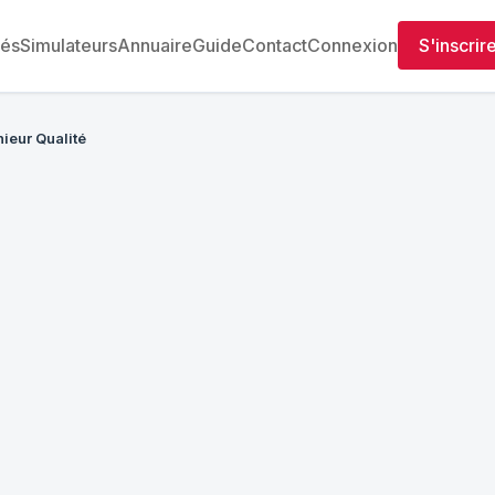
tés
Simulateurs
Annuaire
Guide
Contact
Connexion
S'inscrir
ieur Qualité