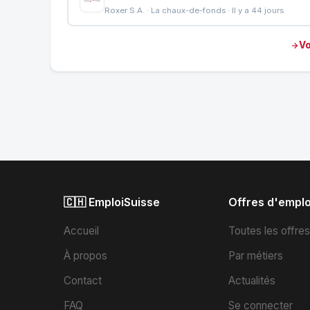
Roxer S.A. · La chaux-de-fonds · Il y a 44 jours
Vo
🇨🇭 EmploiSuisse
Offres d'emplo
Accueil
Toutes les offre
À propos
Par métiers
Contact
Actualités
FAQ
Se connecter