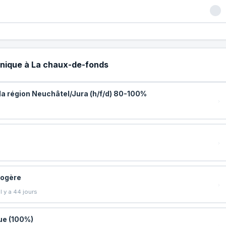
chnique à La chaux-de-fonds
a région Neuchâtel/Jura (h/f/d) 80-100%
logère
 y a 44 jours
ue (100%)