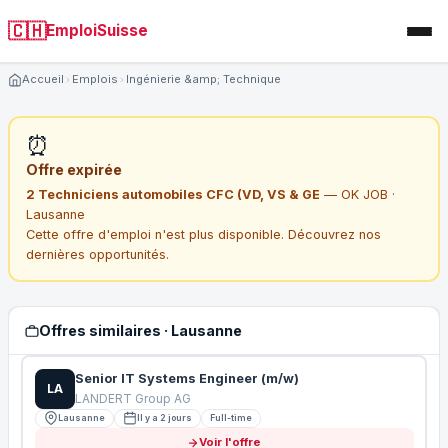
🇨🇭
EmploiSuisse
Accueil
Emplois
Ingénierie &amp; Technique
⏰
Offre expirée
2 Techniciens automobiles CFC (VD, VS & GE
— OK JOB ·
Lausanne
Cette offre d'emploi n'est plus disponible. Découvrez nos
dernières opportunités.
Offres similaires · Lausanne
Senior IT Systems Engineer (m/w)
LA
LANDERT Group AG
Lausanne
Il y a 2 jours
Full-time
Voir l'offre