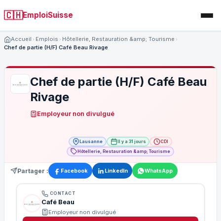
🇨🇭
EmploiSuisse
Accueil
Emplois
Hôtellerie, Restauration &amp; Tourisme
Chef de partie (H/F) Café Beau Rivage
Chef de partie (H/F) Café Beau
Rivage
Employeur non divulgué
Lausanne
Il y a 31 jours
CDI
Hôtellerie, Restauration &amp; Tourisme
Partager :
Facebook
LinkedIn
WhatsApp
CONTACT
Café Beau
Employeur non divulgué