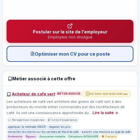
Postuler sur le site de l'employeur
Employeur non divulgué
Optimiser mon CV pour ce poste
Métier associé à cette offre
Acheteur de café vert
50'000–120'000 CHF/an
MÉTIER ASSOCIÉ
Les acheteurs de café vert achètent des grains de café vert à des
producteurs du monde entier commandés par des torréfacteurs de
Lire la suite →
café. Ils ont une connaissance approfondie du…
📈 Perspectives moyennes
⏳ 1 an(s) d'expérience
appliquer la méthode HACCP
négocier les prix
conseiller les clients sur les variétés de thé et de café
assortir une mouture au type de café
Autonomie
Rigueur
Assurance maladie
Cotisations AVS/AI/APG
🗣️ Français