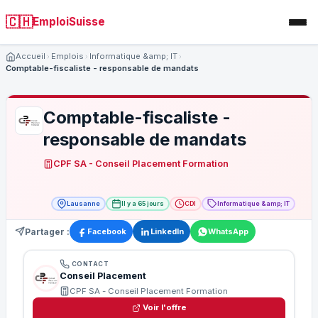
🇨🇭
EmploiSuisse
Accueil
Emplois
Informatique &amp; IT
Comptable-fiscaliste - responsable de mandats
Comptable-fiscaliste -
responsable de mandats
CPF SA - Conseil Placement Formation
Lausanne
Il y a 65 jours
CDI
Informatique &amp; IT
Partager :
Facebook
LinkedIn
WhatsApp
CONTACT
Conseil Placement
CPF SA - Conseil Placement Formation
Voir l'offre