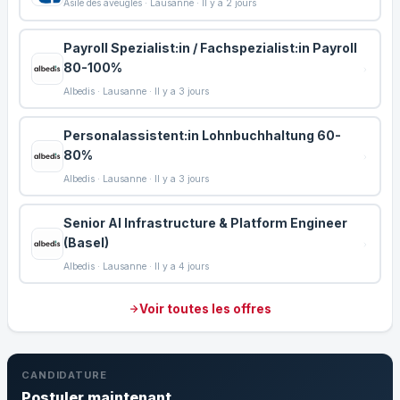
Asile des aveugles · Lausanne · Il y a 2 jours
Payroll Spezialist:in / Fachspezialist:in Payroll
80-100%
Albedis · Lausanne · Il y a 3 jours
Personalassistent:in Lohnbuchhaltung 60-
80%
Albedis · Lausanne · Il y a 3 jours
Senior AI Infrastructure & Platform Engineer
(Basel)
Albedis · Lausanne · Il y a 4 jours
Voir toutes les offres
CANDIDATURE
Postuler maintenant