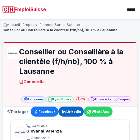
🇨🇭
EmploiSuisse
Accueil
Emplois
Finance &amp; Banque
Conseiller ou Conseillère à la clientèle (f/h/nb), 100 % à Lausanne
Conseiller ou Conseillère à la
clientèle (f/h/nb), 100 % à
Lausanne
Concordia
Lausanne
Il y a 66 jours
CDI
Finance &amp; Banque
Partager :
Facebook
LinkedIn
WhatsApp
CONTACT
Giovanni Valenza
Concordia