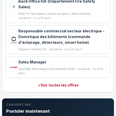
Back Office H/F (Département Fire Safety
Sales)
BERIYTH recrutement-conseil-formation, Valérie Käufeler ·
Lausanne · Il y a 44 jours
Responsable commercial secteur électrique -
Domotique des bâtiments (commande
d'éclairage, détecteurs, smart home)
Wygwam Schweiz AG · Lausanne · Il y a 45 jours
Sales Manager
SolarEdge Technologies (Switzerland) GmbH · Lausanne · Il y a 50
jours
Voir toutes les offres
CANDIDATURE
Postuler maintenant