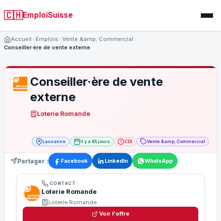
🇨🇭
EmploiSuisse
Accueil
Emplois
Vente &amp; Commercial
Conseiller·ère de vente externe
Conseiller·ère de vente
externe
Loterie Romande
Lausanne
Il y a 65 jours
CDI
Vente &amp; Commercial
Partager :
Facebook
LinkedIn
WhatsApp
CONTACT
Loterie Romande
Loterie Romande
Voir l'offre