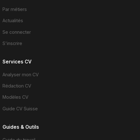
Par métiers
Actualités
Se connecter
S'inscrire
Services CV
Analyser mon CV
Rédaction CV
Modèles CV
Guide CV Suisse
Guides & Outils
Guide du travail