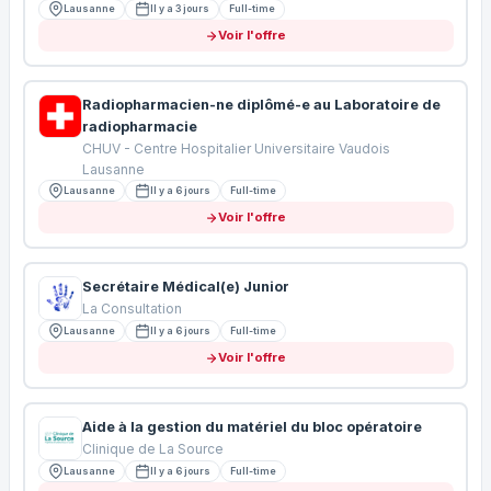
Lausanne
Il y a 3 jours
Full-time
Voir l'offre
Radiopharmacien-ne diplômé-e au Laboratoire de
radiopharmacie
CHUV - Centre Hospitalier Universitaire Vaudois
Lausanne
Lausanne
Il y a 6 jours
Full-time
Voir l'offre
Secrétaire Médical(e) Junior
La Consultation
Lausanne
Il y a 6 jours
Full-time
Voir l'offre
Aide à la gestion du matériel du bloc opératoire
Clinique de La Source
Lausanne
Il y a 6 jours
Full-time