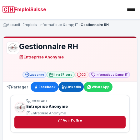
🇨🇭
EmploiSuisse
Accueil
Emplois
Informatique &amp; IT
Gestionnaire RH
Gestionnaire RH
Entreprise Anonyme
Lausanne
Il y a 67 jours
CDI
Informatique &amp; IT
Partager :
Facebook
LinkedIn
WhatsApp
CONTACT
Entreprise Anonyme
Entreprise Anonyme
Voir l'offre