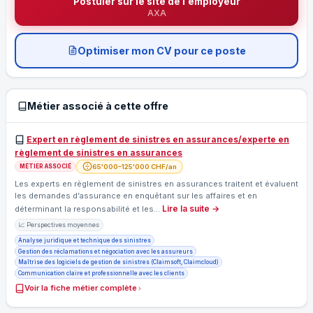
Postuler sur le site de l'employeur
AXA
Optimiser mon CV pour ce poste
Métier associé à cette offre
Expert en règlement de sinistres en assurances/experte en
règlement de sinistres en assurances
65'000–125'000 CHF/an
MÉTIER ASSOCIÉ
Les experts en règlement de sinistres en assurances traitent et évaluent
les demandes d’assurance en enquêtant sur les affaires et en
Lire la suite →
déterminant la responsabilité et les…
📈 Perspectives moyennes
Analyse juridique et technique des sinistres
Gestion des réclamations et négociation avec les assureurs
Maîtrise des logiciels de gestion de sinistres (Claimsoft, Claimcloud)
Communication claire et professionnelle avec les clients
Voir la fiche métier complète