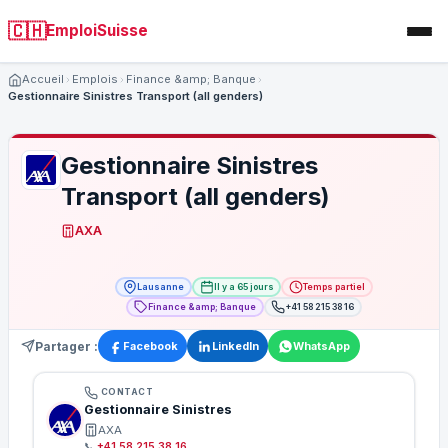
🇨🇭
EmploiSuisse
Accueil
Emplois
Finance &amp; Banque
Gestionnaire Sinistres Transport (all genders)
Gestionnaire Sinistres
Transport (all genders)
AXA
Lausanne
Il y a 65 jours
Temps partiel
Finance &amp; Banque
+41 58 215 38 16
Partager :
Facebook
LinkedIn
WhatsApp
CONTACT
Gestionnaire Sinistres
AXA
📞
+41 58 215 38 16