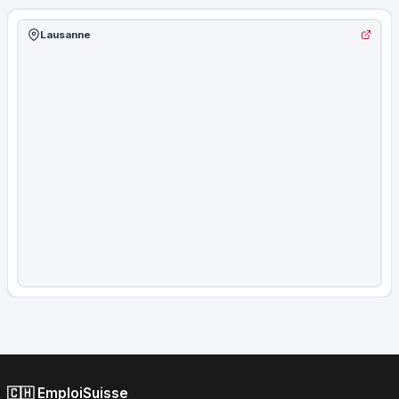
Lausanne
🇨🇭 EmploiSuisse