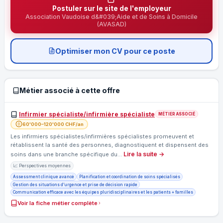
Postuler sur le site de l'employeur
Association Vaudoise d&#039;Aide et de Soins à Domicile
(AVASAD)
Optimiser mon CV pour ce poste
Métier associé à cette offre
Infirmier spécialiste/infirmière spécialiste
MÉTIER ASSOCIÉ
60'000–120'000 CHF/an
Les infirmiers spécialistes/infirmières spécialistes promeuvent et
rétablissent la santé des personnes, diagnostiquent et dispensent des
Lire la suite →
soins dans une branche spécifique du…
📈 Perspectives moyennes
Assessment clinique avancé
Planification et coordination de soins spécialisés
Gestion des situations d’urgence et prise de décision rapide
Communication efficace avec les équipes pluridisciplinaires et les patients + familles
Voir la fiche métier complète