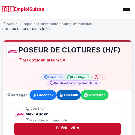
🇨🇭
EmploiSuisse
Accueil
Emplois
Construction &amp; Immobilier
POSEUR DE CLOTURES (H/F)
POSEUR DE CLOTURES (H/F)
Max Studer Interim SA
Lausanne
Il y a 66 jours
CDI
Construction &amp; Immobilier
Partager :
Facebook
LinkedIn
WhatsApp
CONTACT
Max Studer
Max Studer Interim SA
Voir l'offre