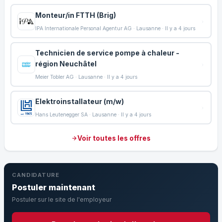
Monteur/in FTTH (Brig)
IPA Internationale Personal Agentur AG · Lausanne · Il y a 4 jours
Technicien de service pompe à chaleur -
région Neuchâtel
Meier Tobler AG · Lausanne · Il y a 4 jours
Elektroinstallateur (m/w)
Hans Leutenegger SA · Lausanne · Il y a 4 jours
Voir toutes les offres
CANDIDATURE
Postuler maintenant
Postuler sur le site de l'employeur