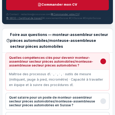
Commander mon CV
📩 Contact : redaction@cvsuisse.com
|
🌐 Commander votre CV
|
📚 SECO – Certificat de travail
|
#LicenciementSuisse #CVSuisse #EmploiSuisse
Foire aux questions — monteur-assembleur secteur
pièces automobiles/monteuse-assembleuse
secteur pièces automobiles
Quelles compétences clés pour devenir monteur-
assembleur secteur pièces automobiles/monteuse-
assembleuse secteur pièces automobiles ?
Maîtrise des processus d\ · , · , · , · outils de mesure
(milliquant, jauge à pied, micromètre) · Capacité à travailler
en équipe et à suivre des procédures d\
Quel salaire pour un poste de monteur-assembleur
secteur pièces automobiles/monteuse-assembleuse
secteur pièces automobiles en Suisse ?