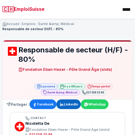
🇨🇭
EmploiSuisse
Accueil
Emplois
Santé &amp; Médical
Responsable de secteur (H/F) - 80%
Responsable de secteur (H/F) -
80%
Fondation Eben Hezer - Pôle Grand Âge (slots)
Lausanne
Il y a 69 jours
Temps partiel
Santé &amp; Médical
021 558 25 84
Partager :
Facebook
LinkedIn
WhatsApp
CONTACT
Nicoletta De
Fondation Eben Hezer - Pôle Grand Âge (slots)
📞
021 558 25 84