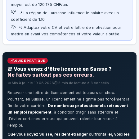
moyen est de 120'175 CHF/an.
💡
📍 La région de Lausanne influence le salaire avec un
coefficient de 1.10
💡
🔍 Adaptez votre CV et votre lettre de motivation pour
mettre en avant vos compétences et votre valeur ajoutée.
GUIDE PRATIQUE
🚨 Vous venez d'être licencié en Suisse ?
Ne faites surtout pas ces erreurs.
📅 Mis à jour le 10.08.2026
⏱️ 5 min de lecture
📌 3 conseils
Recevoir une lettre de licenciement est toujours un choc.
Pourtant, en Suisse, un licenciement ne signifie pas forcément la
fin de votre carrière.
De nombreux professionnels retrouvent
un emploi rapidement
, à condition d'agir sans attendre et
d'éviter certaines erreurs qui peuvent ralentir leur retour à
l'emploi.
Que vous soyez Suisse, résident étranger ou frontalier, voici les