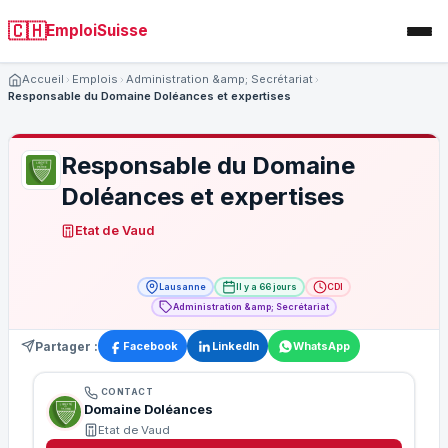
🇨🇭
EmploiSuisse
Accueil
Emplois
Administration &amp; Secrétariat
Responsable du Domaine Doléances et expertises
Responsable du Domaine
Doléances et expertises
Etat de Vaud
Lausanne
Il y a 66 jours
CDI
Administration &amp; Secrétariat
Partager :
Facebook
LinkedIn
WhatsApp
CONTACT
Domaine Doléances
Etat de Vaud